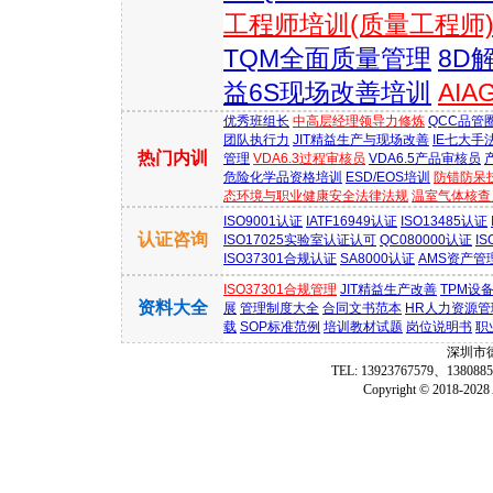
工程师培训(质量工程师
TQM全面质量管理
8D
益6S现场改善培训
AI
优秀班组长
中高层经理领导力修炼
QCC品管
团队执行力
JIT精益生产与现场改善
IE七大手
热门内训
管理
VDA6.3过程审核员
VDA6.5产品审核员
危险化学品资格培训
ESD/EOS培训
防错防呆
态环境与职业健康安全法律法规
温室气体核查员
ISO9001认证
IATF16949认证
ISO13485认证
认证咨询
ISO17025实验室认证认可
QC080000认证
IS
ISO37301合规认证
SA8000认证
AMS资产管
ISO37301合规管理
JIT精益生产改善
TPM设
资料大全
展
管理制度大全
合同文书范本
HR人力资源管
载
SOP标准范例
培训教材试题
岗位说明书
职
深圳市
TEL: 13923767579、1380
Copyright © 2018-2028 A