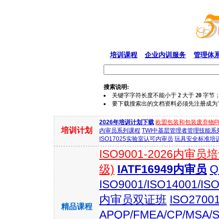
培训课程
企业内训服务
管理体
搜索说明:
关键字字符长度不能小于
2
大于
20
字节
要下载搜索出的文档资料必须先注册成为"会员
2026年培训计划下载
欧盟包装和包装废弃物P
培训计划
内审员系列课程
TWI中基层管理者管理技能系
ISO17025实验室认可内审员
玩具安全标准培训(E
ISO9001-2026内审员
级)
IATF16949内审员
Q
ISO9001/ISO14001
内审员双证班
ISO270
精品课程
APQP/FMEA/CP/MSA