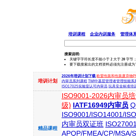
培训课程
企业内训服务
管理体
搜索说明:
关键字字符长度不能小于
2
大于
20
字节
要下载搜索出的文档资料必须先注册成为"会员
2026年培训计划下载
欧盟包装和包装废弃物P
培训计划
内审员系列课程
TWI中基层管理者管理技能系
ISO17025实验室认可内审员
玩具安全标准培训(E
ISO9001-2026内审员
级)
IATF16949内审员
Q
ISO9001/ISO14001
内审员双证班
ISO270
精品课程
APQP/FMEA/CP/MSA