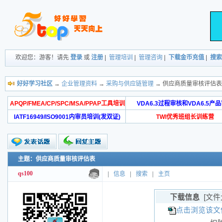
欢迎您：游客！请先
登录
或
注册
|
管理培训
|
管理咨询
|
下载金币充值
|
搜索
好好学习社区
→
企业管理资料
→
采购与供应链管理
→ 供应商质量审核评估表
APQP/FMEA/CP/SPC/MSA/PPAP工具培训
VDA6.3过程审核和VDA6.5产
IATF16949/ISO9001内审员培训(发双证)
TWI优秀班组长训练营
主题：供应商质量审核评估表
qs100
|
信息
|
搜索
|
主页
下载信息
[文件
点击浏览该文件