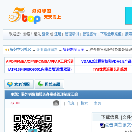
欢迎您：游客！请先
登录
或
注册
|
管理培训
|
管理咨询
|
下载金币充值
|
搜索
好好学习社区
→
企业管理资料
→
管理制度大全
→ 驻外销售和服务办事处管
APQP/FMEA/CP/SPC/MSA/PPAP工具培训
VDA6.3过程审核和VDA6.5产
IATF16949/ISO9001内审员培训(发双证)
TWI优秀班组长训练营
主题：驻外销售和服务办事处管理制度汇编
qs100
|
信息
|
搜索
|
主页
下载信息
[文件
点击浏览该文件