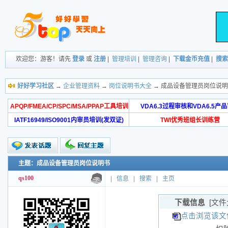
欢迎您：游客！请先
登录
或
注册
|
管理培训
|
管理咨询
|
下载金币充值
|
搜索
好好学习社区
→
企业管理资料
→
岗位说明书大全
→ 成品设备管理员岗位说
APQP/FMEA/CP/SPC/MSA/PPAP工具培训
VDA6.3过程审核和VDA6.5产
IATF16949/ISO9001内审员培训(发双证)
TWI优秀班组长训练营
主题：成品设备管理员岗位说明书
qs100
|
信息
|
搜索
|
主页
下载信息
[文件
点击浏览该文件