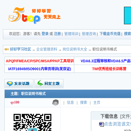
欢迎您：游客！请先
登录
或
注册
|
管理培训
|
管理咨询
|
下载金币充值
|
搜索
好好学习社区
→
企业管理资料
→
岗位说明书大全
→ 职位说明书格式
APQP/FMEA/CP/SPC/MSA/PPAP工具培训
VDA6.3过程审核和VDA6.5产
IATF16949/ISO9001内审员培训(发双证)
TWI优秀班组长训练营
主题：职位说明书格式
qs100
|
信息
|
搜索
|
主页
下载信息
[文件
点击浏览该文件