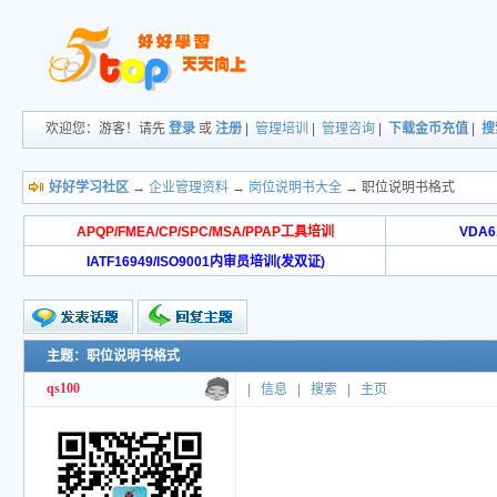
欢迎您：游客！请先
登录
或
注册
|
管理培训
|
管理咨询
|
下载金币充值
|
搜
好好学习社区
→
企业管理资料
→
岗位说明书大全
→ 职位说明书格式
APQP/FMEA/CP/SPC/MSA/PPAP工具培训
VDA
IATF16949/ISO9001内审员培训(发双证)
主题：职位说明书格式
qs100
|
信息
|
搜索
|
主页