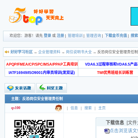
欢迎您：游客！请先
登录
或
注册
|
管理培训
|
管理咨询
|
下载金币充值
|
搜索
好好学习社区
→
企业管理资料
→
岗位说明书大全
→ 反恐岗位安全管理责任制
APQP/FMEA/CP/SPC/MSA/PPAP工具培训
VDA6.3过程审核和VDA6.5产
IATF16949/ISO9001内审员培训(发双证)
TWI优秀班组长训练营
主题：反恐岗位安全管理责任制
qs100
|
信息
|
搜索
|
主页
下载信息
[文件
点击浏览该文件