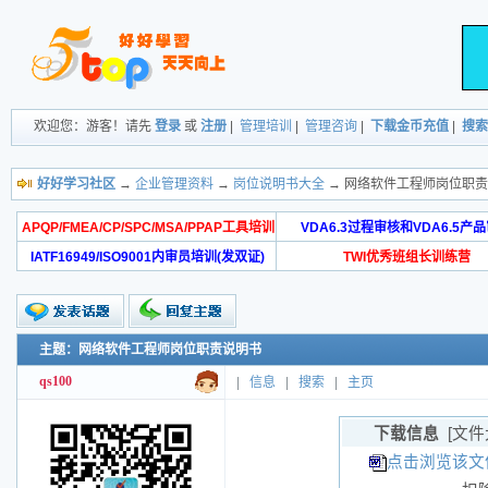
欢迎您：游客！请先
登录
或
注册
|
管理培训
|
管理咨询
|
下载金币充值
|
搜索
好好学习社区
→
企业管理资料
→
岗位说明书大全
→ 网络软件工程师岗位职
APQP/FMEA/CP/SPC/MSA/PPAP工具培训
VDA6.3过程审核和VDA6.5产
IATF16949/ISO9001内审员培训(发双证)
TWI优秀班组长训练营
主题：网络软件工程师岗位职责说明书
qs100
|
信息
|
搜索
|
主页
下载信息
[文件
点击浏览该文件