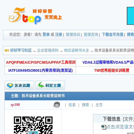
欢迎您：游客！请先
登录
或
注册
|
管理培训
|
管理咨询
|
下载金币充值
|
搜索
好好学习社区
→
企业管理资料
→
岗位说明书大全
→ 技术设备系系长职责说
APQP/FMEA/CP/SPC/MSA/PPAP工具培训
VDA6.3过程审核和VDA6.5产
IATF16949/ISO9001内审员培训(发双证)
TWI优秀班组长训练营
主题：技术设备系系长职责说明书
qs100
|
信息
|
搜索
|
主页
下载信息
[文件
点击浏览该文件