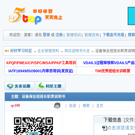
欢迎您：游客！请先
登录
或
注册
|
管理培训
|
管理咨询
|
下载金币充值
|
搜索
好好学习社区
→
企业管理资料
→
岗位说明书大全
→ 设备保全班班长职责说
APQP/FMEA/CP/SPC/MSA/PPAP工具培训
VDA6.3过程审核和VDA6.5产
IATF16949/ISO9001内审员培训(发双证)
TWI优秀班组长训练营
主题：设备保全班班长职责说明书
qs100
|
信息
|
搜索
|
主页
下载信息
[文件
点击浏览该文件