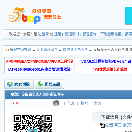
欢迎您：游客！请先
登录
或
注册
|
管理培训
|
管理咨询
|
下载金币充值
|
搜索
好好学习社区
→
企业管理资料
→
岗位说明书大全
→ 设备保全班人员职责说
APQP/FMEA/CP/SPC/MSA/PPAP工具培训
VDA6.3过程审核和VDA6.5产
IATF16949/ISO9001内审员培训(发双证)
TWI优秀班组长训练营
主题：设备保全班人员职责说明书
qs100
|
信息
|
搜索
|
主页
下载信息
[文件
点击浏览该文件