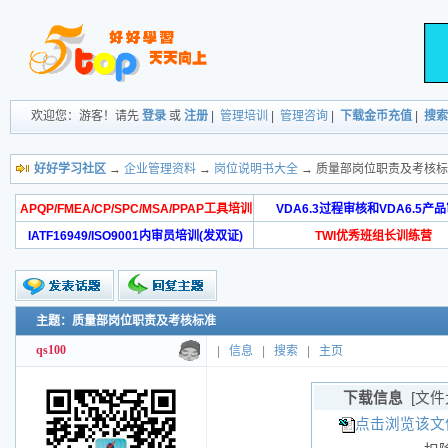
欢迎您：游客！请先
登录
或
注册
|
管理培训
|
管理咨询
|
下载金币充值
|
搜索
好好学习社区
→
企业管理资料
→
岗位说明书大全
→ 质量部岗位职责及考核
APQP/FMEA/CP/SPC/MSA/PPAP工具培训
VDA6.3过程审核和VDA6.5产
IATF16949/ISO9001内审员培训(发双证)
TWI优秀班组长训练营
主题：质量部岗位职责及考核标准
qs100
|
信息
|
搜索
|
主页
下载信息
[文件
点击浏览该文件