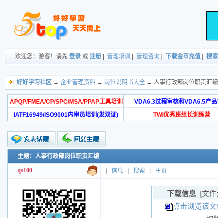
欢迎您：游客！请先
登录
或
注册
|
管理培训
|
管理咨询
|
下载金币充值
|
搜索
好好学习社区
→
企业管理资料
→
岗位说明书大全
→ 人事行政部岗位职责汇编
APQP/FMEA/CP/SPC/MSA/PPAP工具培训
VDA6.3过程审核和VDA6.5产
IATF16949/ISO9001内审员培训(发双证)
TWI优秀班组长训练营
主题：人事行政部岗位职责汇编
qs100
|
信息
|
搜索
|
主页
下载信息
[文件
点击浏览该文件