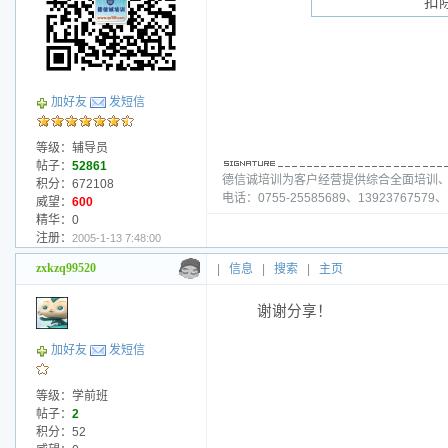
扣
加好友
发短信
等级：辅导员
帖子：
52861
德信诚培训为客户经营提供综合全面培训
积分：672108
电话：0755-25585689、13923767579、1
威望：
600
精华：0
注册：
2005-1-13 7:48:00
zxkzq99520
|
信息
|
搜索
|
主页
谢谢分享！
加好友
发短信
等级：学前班
帖子：
2
积分：52