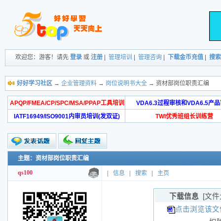
欢迎您：游客！请先
登录
或
注册
|
管理培训
|
管理咨询
|
下载金币充值
|
搜索
好好学习社区
→
企业管理资料
→
岗位说明书大全
→ 资材部岗位职责汇编
APQP/FMEA/CP/SPC/MSA/PPAP工具培训
VDA6.3过程审核和VDA6.5产
IATF16949/ISO9001内审员培训(发双证)
TWI优秀班组长训练营
主题：资材部岗位职责汇编
qs100
|
信息
|
搜索
|
主页
下载信息
[文件
点击浏览该文件