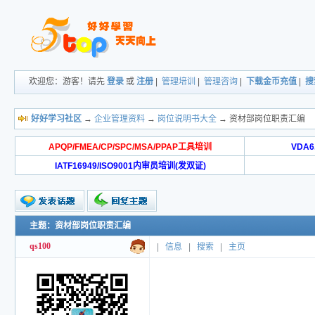
欢迎您：游客！请先
登录
或
注册
|
管理培训
|
管理咨询
|
下载金币充值
|
搜
好好学习社区
→
企业管理资料
→
岗位说明书大全
→ 资材部岗位职责汇编
APQP/FMEA/CP/SPC/MSA/PPAP工具培训
VDA
IATF16949/ISO9001内审员培训(发双证)
主题：资材部岗位职责汇编
qs100
|
信息
|
搜索
|
主页