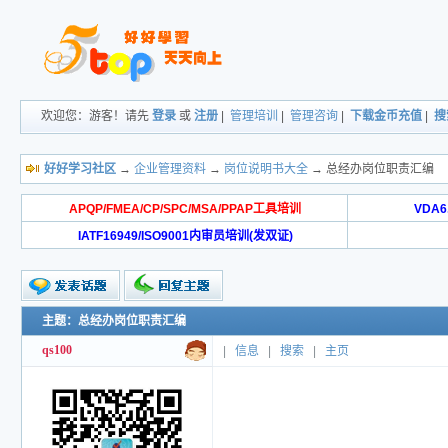
欢迎您：游客！请先
登录
或
注册
|
管理培训
|
管理咨询
|
下载金币充值
|
搜
好好学习社区
→
企业管理资料
→
岗位说明书大全
→ 总经办岗位职责汇编
APQP/FMEA/CP/SPC/MSA/PPAP工具培训
VDA
IATF16949/ISO9001内审员培训(发双证)
主题：总经办岗位职责汇编
qs100
|
信息
|
搜索
|
主页