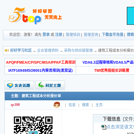
欢迎您：游客！请先
登录
或
注册
|
管理培训
|
管理咨询
|
下载金币充值
|
搜索
好好学习社区
→
企业管理资料
→
采购与供应链管理
→ 建筑工程成本分析报
APQP/FMEA/CP/SPC/MSA/PPAP工具培训
VDA6.3过程审核和VDA6.5产
IATF16949/ISO9001内审员培训(发双证)
TWI优秀班组长训练营
主题：建筑工程成本分析报价单
qs100
|
信息
|
搜索
|
主页
下载信息
[文件
点击浏览该文件