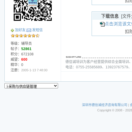
扣
下载信息
[文件
点击浏览该文件
加好友
发短信
扣
等级：辅导员
帖子：
52861
积分：672108
威望：
600
德信诚培训为客户经营提供综合全面培训
精华：0
电话：0755-25585689、13923767579、1
注册：
2005-1-13 7:48:00
深圳市德信诚经济咨询有限公司
|
Copyright © 2008 - 202