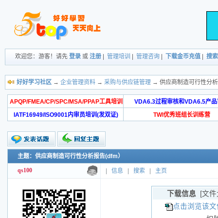
欢迎您：游客！请先
登录
或
注册
|
管理培训
|
管理咨询
|
下载金币充值
|
搜索
好好学习社区
→
企业管理资料
→
采购与供应链管理
→ 供应商制造可行性分析报
APQP/FMEA/CP/SPC/MSA/PPAP工具培训
VDA6.3过程审核和VDA6.5产
IATF16949/ISO9001内审员培训(发双证)
TWI优秀班组长训练营
主题：供应商制造可行性分析报告(dfm）
qs100
|
信息
|
搜索
|
主页
下载信息
[文件
点击浏览该文件