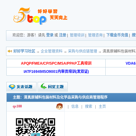
欢迎您：游客！请先
登录
或
注册
|
管理培训
|
管理咨询
|
下载金币充值
|
搜
好好学习社区
→
企业管理资料
→
采购与供应链管理
→ 清真原辅料包装材
APQP/FMEA/CP/SPC/MSA/PPAP工具培训
VDA
IATF16949/ISO9001内审员培训(发双证)
主题：清真原辅料包装材料及化学品采购与供应商管理程序
qs100
|
信息
|
搜索
|
主页