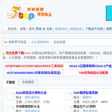
欢迎您：游客！请先
登录
或
注册
|
管理培训
|
管理咨询
|
下载金币充值
|
搜索
好好学习社区
→
企业管理资料
→ 论坛列表
完全免费下载! >>>
分享R&D研发设计、生产管理及现场改善、5S6S8S、精益生
全、人力资源、市场营销、成本控制与财务管理等各类企业管理资料！！
APQP/FMEA/CP/SPC/MSA/PPAP工具培训
VDA6.3过程审核和VDA6.5产
IATF16949/ISO9001内审员培训(发双证)
TWI优秀班组长训练营
本版版规
子版面
R&D研发设计资料大全
SOP程序标准范例
版主：
德信诚培训
版主：
杨顾问
主题：
1710
| 帖子：
1762
主题：
4523
| 帖子：
4895
市场营销资料大全
精益生产JIT资料
版主：
德信诚培训
版主：
德信诚培训