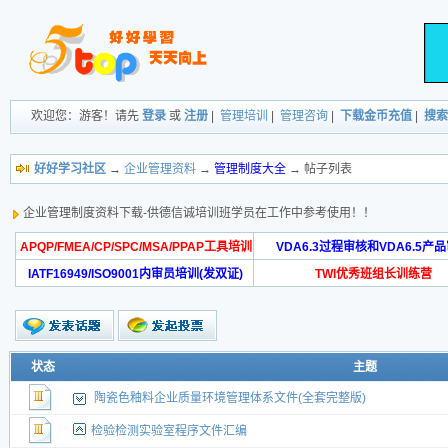
欢迎您：游客！请先
登录
或
注册
|
管理培训
|
管理咨询
|
下载金币充值
|
搜索
好好学习社区
→
企业管理资料
→
管理制度大全
→ 帖子列表
企业管理制度资料下载-供德信诚培训班学员在工作中参考使用！！
APQP/FMEA/CP/SPC/MSA/PPAP工具培训
VDA6.3过程审核和VDA6.5产
IATF16949/ISO9001内审员培训(发双证)
TWI优秀班组长训练营
状态
主题
陶瓷色釉料企业质量环境管理体系文件(全套完整版)
检验检测实验室程序文件汇编