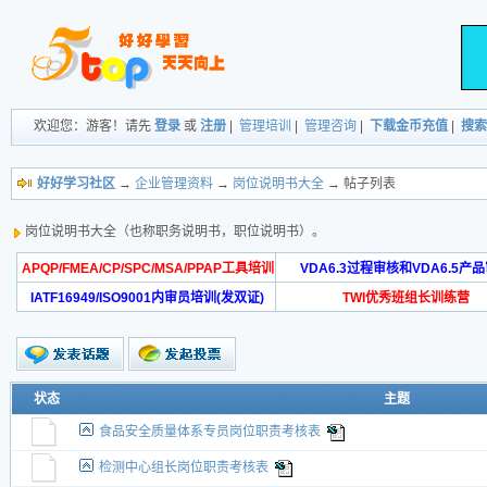
欢迎您：游客！请先
登录
或
注册
|
管理培训
|
管理咨询
|
下载金币充值
|
搜索
好好学习社区
→
企业管理资料
→
岗位说明书大全
→ 帖子列表
岗位说明书大全（也称职务说明书，职位说明书）。
APQP/FMEA/CP/SPC/MSA/PPAP工具培训
VDA6.3过程审核和VDA6.5产
IATF16949/ISO9001内审员培训(发双证)
TWI优秀班组长训练营
状态
主题
食品安全质量体系专员岗位职责考核表
检测中心组长岗位职责考核表