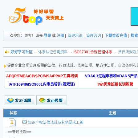
欢迎您：游客！请先
登录
或
注册
|
管理培训
|
管理咨询
|
下载金币充值
|
搜索
好好学习社区
→
体系认证咨询资料
→
ISO37301合规管理体系
→
法律法规及
提供企业合规管理所需的法律、行政法规、监察法规、地方性法规、自治条例和
APQP/FMEA/CP/SPC/MSA/PPAP工具培训
VDA6.3过程审核和VDA6.5产
IATF16949/ISO9001内审员培训(发双证)
TWI优秀班组长训练营
状态
主题
知识产权法律法规及其他要求汇编
-==普通主题==-