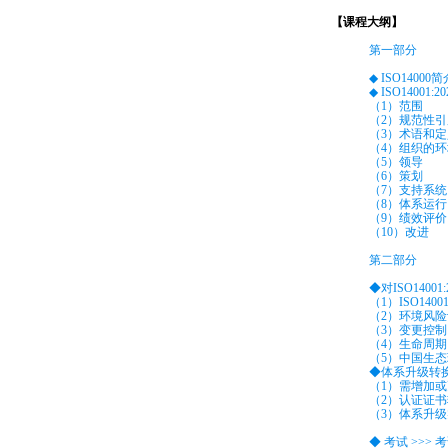
【课程大纲】
第一部分
◆ ISO1400
◆ ISO1400
（1）范围
（2）规范性
（3）术语和定
（4）组织的环
（5）领导
（6）策划
（7）支持系统
（8）体系运行
（9）绩效评价
（10）改进
第二部分
◆对ISO140
（1）ISO14
（2）环境风
（3）变更控制
（4）生命周
（5）中国生
◆体系升级转
（1）需增加
（2）认证证
（3）体系升
◆ 考试 >>> 