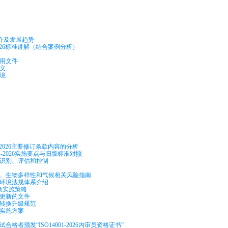
0简介及发展趋势
1:2026标准讲解（结合案例分析）
引用文件
义
境
01:2026主要修订条款内容的分析
001-2026实施要点与旧版标准对照
险识别、评估和控制
期、生物多样性和气候相关风险指南
态环境法规体系介绍
换实施策略
或更新的文件
书转换升级规范
级实施方案
考试合格者颁发“ISO14001-2026内审员资格证书”