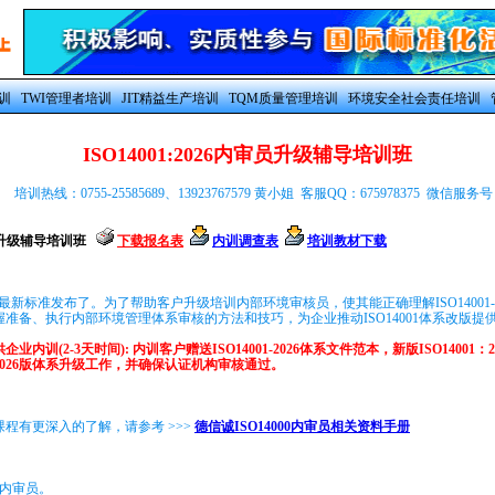
训
TWI管理者培训
JIT精益生产培训
TQM质量管理培训
环境安全社会责任培训
ISO14001:2026内审员升级辅导培训班
培训热线：0755-25585689、13923767579 黄小姐 客服QQ：675978375 微信服务号：
内审员升级辅导培训班
下载报名表
内训调查表
培训教材下载
:2026最新标准发布了。为了帮助客户升级培训内部环境审核员，使其能正确理解ISO14001
准备、执行内部环境管理体系审核的方法和技巧，为企业推动ISO14001体系改版提
业内训(2-3天时间): 内训客户赠送ISO14001-2026体系文件范本，新版ISO14001
026版体系升级工作，并确保认证机构审核通过。
程有更深入的了解，请参考 >>>
德信诚ISO14000内审员相关资料手册
015内审员。