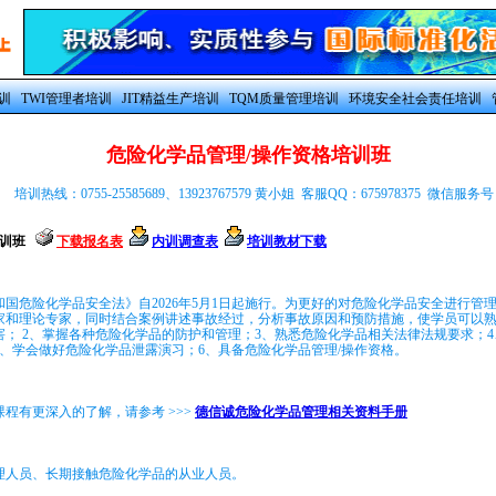
训
TWI管理者培训
JIT精益生产培训
TQM质量管理培训
环境安全社会责任培训
危险化学品管理/操作资格培训班
培训热线：0755-25585689、13923767579 黄小姐 客服QQ：675978375 微信服务号：
培训班
下载报名表
内训调查表
培训教材下载
和国危险化学品安全法》自2026年5月1日起施行。为更好的对危险化学品安全进行管
家和理论专家，同时结合案例讲述事故经过，分析事故原因和预防措施，使学员可以熟
害； 2、掌握各种危险化学品的防护和管理；3、熟悉危险化学品相关法律法规要求；
5、学会做好危险化学品泄露演习；6、具备危险化学品管理/操作资格。
程有更深入的了解，请参考 >>>
德信诚危险化学品管理相关资料手册
理人员、长期接触危险化学品的从业人员。