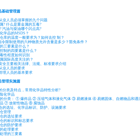
品基础管理篇
品从业人员必须掌握的九个问题
属? 什么是重金属的五毒?
? 汽油与柴油哪个闪点高?
化学品的MSDS？
品仓库的温度一般要求为？如何去控 制？
S指令限制使用的六种物质允许含量是多少？豁免条件？
炸的三要素是什么？
品控制的四要素是什么？
品毒性程度如何识别
物属国际高度关注的？
品安全主要相关法律、法规、标准要求介绍
品从业人员的要求
品管理人员的基本要求
品管理实施篇
品的分类及特点，常用化学品特性分析?
危险化学品
的分类： ① 爆炸品 ② 压缩气体和液化气体 ③ 易燃液体 ④ 易燃固体、自燃物品和遇
品 ⑦ 放射性物品 ⑧ 腐蚀品
品仓的选址、化学品标识、防护、设施要求
品仓管理
品仓的选址要求
品仓的标识和标志要求
品仓的防护要求
品的处理要求
物处理的三要素